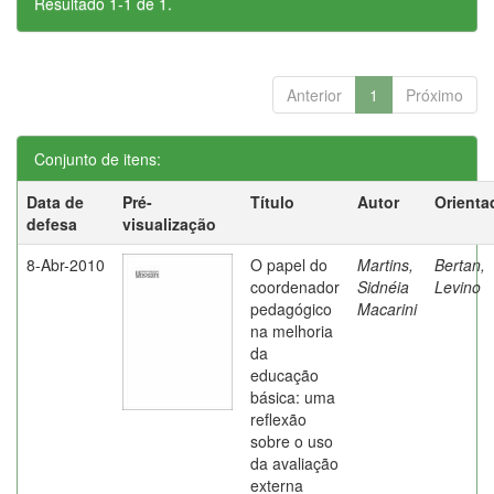
Resultado 1-1 de 1.
Anterior
1
Próximo
Conjunto de itens:
Data de
Pré-
Título
Autor
Orienta
defesa
visualização
8-Abr-2010
O papel do
Martins,
Bertan,
coordenador
Sidnéia
Levino
pedagógico
Macarini
na melhoria
da
educação
básica: uma
reflexão
sobre o uso
da avaliação
externa