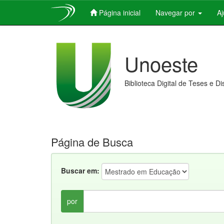
Página inicial
Navegar por
A
Skip
navigation
Unoeste
Biblioteca Digital de Teses e D
Página de Busca
Buscar em:
por