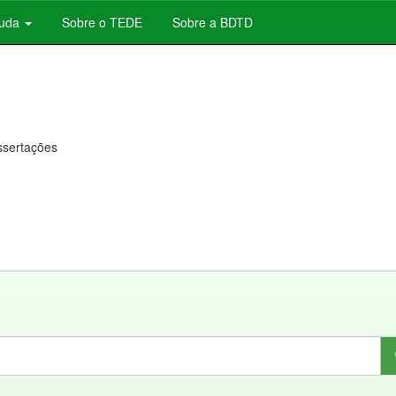
juda
Sobre o TEDE
Sobre a BDTD
issertações