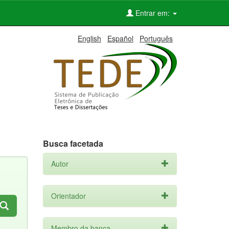
Entrar em:
English
Español
Português
Busca facetada
Autor
Orientador
Membro da banca