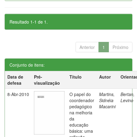
Resultado 1-1 de 1.
Anterior
1
Próximo
Conjunto de itens:
Data de
Pré-
Título
Autor
Orienta
defesa
visualização
8-Abr-2010
O papel do
Martins,
Bertan,
coordenador
Sidnéia
Levino
pedagógico
Macarini
na melhoria
da
educação
básica: uma