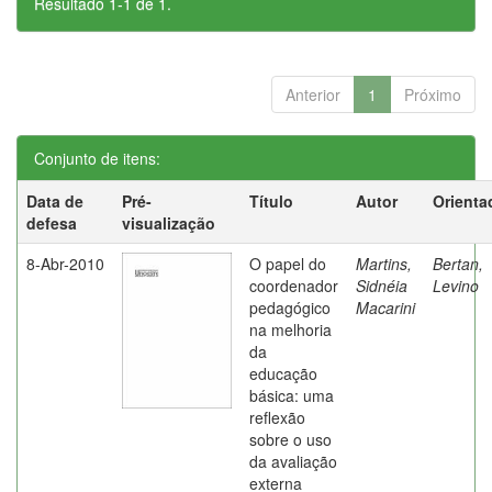
Resultado 1-1 de 1.
Anterior
1
Próximo
Conjunto de itens:
Data de
Pré-
Título
Autor
Orienta
defesa
visualização
8-Abr-2010
O papel do
Martins,
Bertan,
coordenador
Sidnéia
Levino
pedagógico
Macarini
na melhoria
da
educação
básica: uma
reflexão
sobre o uso
da avaliação
externa