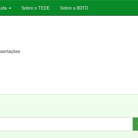
juda
Sobre o TEDE
Sobre a BDTD
issertações