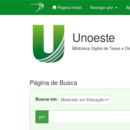
Página inicial
Navegar por
A
Skip
navigation
Unoeste
Biblioteca Digital de Teses e D
Página de Busca
Buscar em:
por