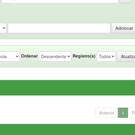
Ordenar
Registro(s)
Anterior
1
P