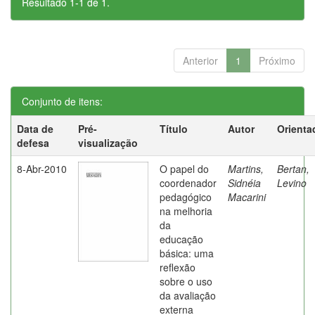
Resultado 1-1 de 1.
Anterior
1
Próximo
Conjunto de itens:
Data de
Pré-
Título
Autor
Orienta
defesa
visualização
8-Abr-2010
O papel do
Martins,
Bertan,
coordenador
Sidnéia
Levino
pedagógico
Macarini
na melhoria
da
educação
básica: uma
reflexão
sobre o uso
da avaliação
externa