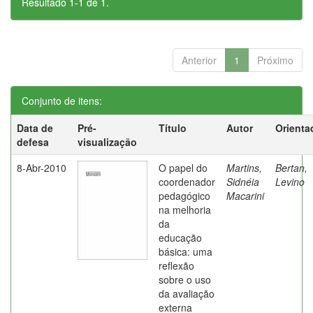
Resultado 1-1 de 1.
Anterior
1
Próximo
Conjunto de itens:
Data de
Pré-
Título
Autor
Orienta
defesa
visualização
8-Abr-2010
O papel do
Martins,
Bertan,
coordenador
Sidnéia
Levino
pedagógico
Macarini
na melhoria
da
educação
básica: uma
reflexão
sobre o uso
da avaliação
externa