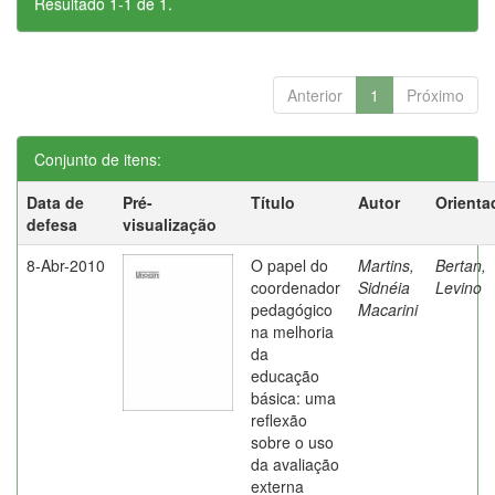
Resultado 1-1 de 1.
Anterior
1
Próximo
Conjunto de itens:
Data de
Pré-
Título
Autor
Orienta
defesa
visualização
8-Abr-2010
O papel do
Martins,
Bertan,
coordenador
Sidnéia
Levino
pedagógico
Macarini
na melhoria
da
educação
básica: uma
reflexão
sobre o uso
da avaliação
externa