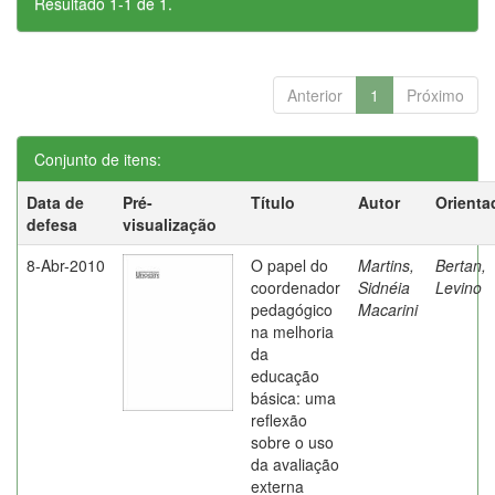
Resultado 1-1 de 1.
Anterior
1
Próximo
Conjunto de itens:
Data de
Pré-
Título
Autor
Orienta
defesa
visualização
8-Abr-2010
O papel do
Martins,
Bertan,
coordenador
Sidnéia
Levino
pedagógico
Macarini
na melhoria
da
educação
básica: uma
reflexão
sobre o uso
da avaliação
externa