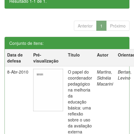
Resultado 1-1 de 1.
Anterior
1
Próximo
Conjunto de itens:
Data de
Pré-
Título
Autor
Orienta
defesa
visualização
8-Abr-2010
O papel do
Martins,
Bertan,
coordenador
Sidnéia
Levino
pedagógico
Macarini
na melhoria
da
educação
básica: uma
reflexão
sobre o uso
da avaliação
externa