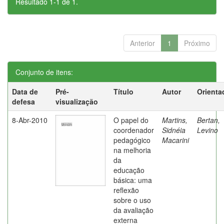
Resultado 1-1 de 1.
Anterior
1
Próximo
Conjunto de itens:
Data de
Pré-
Título
Autor
Orienta
defesa
visualização
8-Abr-2010
O papel do
Martins,
Bertan,
coordenador
Sidnéia
Levino
pedagógico
Macarini
na melhoria
da
educação
básica: uma
reflexão
sobre o uso
da avaliação
externa