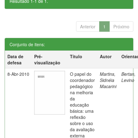
Resultado 1-1 de 1.
Anterior
1
Próximo
Conjunto de itens:
Data de
Pré-
Título
Autor
Orienta
defesa
visualização
8-Abr-2010
O papel do
Martins,
Bertan,
coordenador
Sidnéia
Levino
pedagógico
Macarini
na melhoria
da
educação
básica: uma
reflexão
sobre o uso
da avaliação
externa