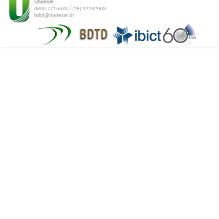
Unoeste
0800 7715533 / (18) 32292003
bdtd@unoeste.br