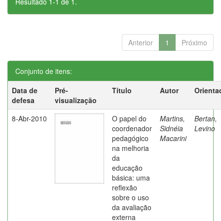
Resultado 1-1 de 1.
Anterior
1
Próximo
Conjunto de itens:
Data de
Pré-
Título
Autor
Orienta
defesa
visualização
8-Abr-2010
O papel do
Martins,
Bertan,
coordenador
Sidnéia
Levino
pedagógico
Macarini
na melhoria
da
educação
básica: uma
reflexão
sobre o uso
da avaliação
externa