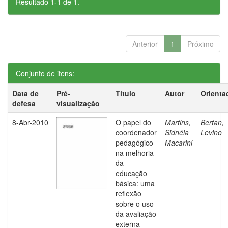
Resultado 1-1 de 1.
Anterior
1
Próximo
Conjunto de itens:
Data de
Pré-
Título
Autor
Orienta
defesa
visualização
8-Abr-2010
O papel do
Martins,
Bertan,
coordenador
Sidnéia
Levino
pedagógico
Macarini
na melhoria
da
educação
básica: uma
reflexão
sobre o uso
da avaliação
externa