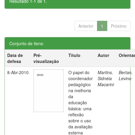
Resultado 1-1 de 1.
Anterior
1
Próximo
Conjunto de itens:
Data de
Pré-
Título
Autor
Orienta
defesa
visualização
8-Abr-2010
O papel do
Martins,
Bertan,
coordenador
Sidnéia
Levino
pedagógico
Macarini
na melhoria
da
educação
básica: uma
reflexão
sobre o uso
da avaliação
externa