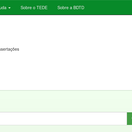
juda
Sobre o TEDE
Sobre a BDTD
issertações