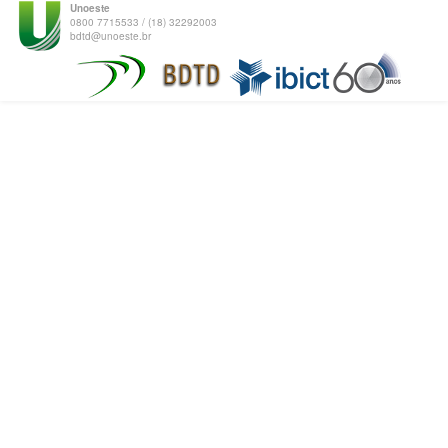
Unoeste
0800 7715533 / (18) 32292003
bdtd@unoeste.br