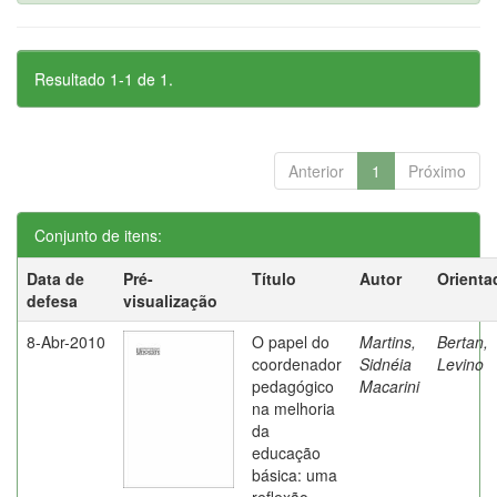
Resultado 1-1 de 1.
Anterior
1
Próximo
Conjunto de itens:
Data de
Pré-
Título
Autor
Orienta
defesa
visualização
8-Abr-2010
O papel do
Martins,
Bertan,
coordenador
Sidnéia
Levino
pedagógico
Macarini
na melhoria
da
educação
básica: uma