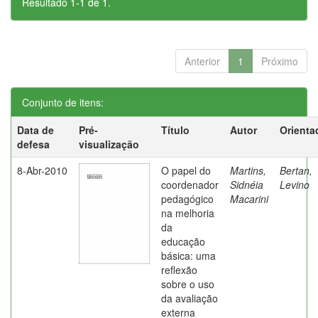
Resultado 1-1 de 1.
Anterior
1
Próximo
Conjunto de itens:
Data de
Pré-
Título
Autor
Orienta
defesa
visualização
8-Abr-2010
O papel do
Martins,
Bertan,
coordenador
Sidnéia
Levino
pedagógico
Macarini
na melhoria
da
educação
básica: uma
reflexão
sobre o uso
da avaliação
externa