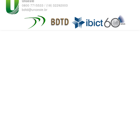
Unoeste
0800 7715533 / (18) 32292003
bdtd@unoeste.br