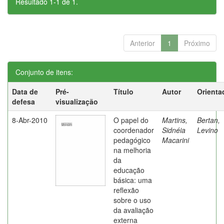
Resultado 1-1 de 1.
Anterior
1
Próximo
Conjunto de itens:
Data de
Pré-
Título
Autor
Orienta
defesa
visualização
8-Abr-2010
O papel do
Martins,
Bertan,
coordenador
Sidnéia
Levino
pedagógico
Macarini
na melhoria
da
educação
básica: uma
reflexão
sobre o uso
da avaliação
externa