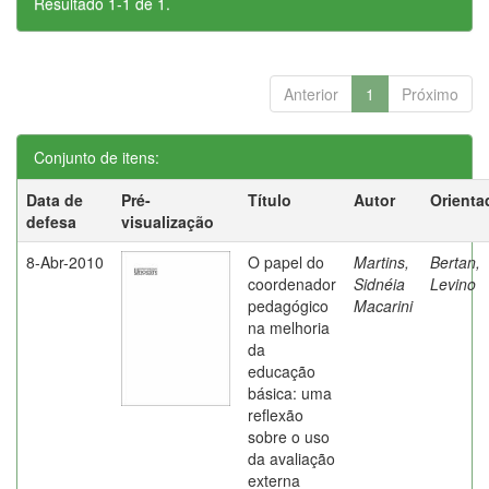
Resultado 1-1 de 1.
Anterior
1
Próximo
Conjunto de itens:
Data de
Pré-
Título
Autor
Orienta
defesa
visualização
8-Abr-2010
O papel do
Martins,
Bertan,
coordenador
Sidnéia
Levino
pedagógico
Macarini
na melhoria
da
educação
básica: uma
reflexão
sobre o uso
da avaliação
externa