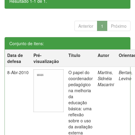
Resultado 1-1 de 1.
Anterior
1
Próximo
Conjunto de itens:
Data de
Pré-
Título
Autor
Orienta
defesa
visualização
8-Abr-2010
O papel do
Martins,
Bertan,
coordenador
Sidnéia
Levino
pedagógico
Macarini
na melhoria
da
educação
básica: uma
reflexão
sobre o uso
da avaliação
externa