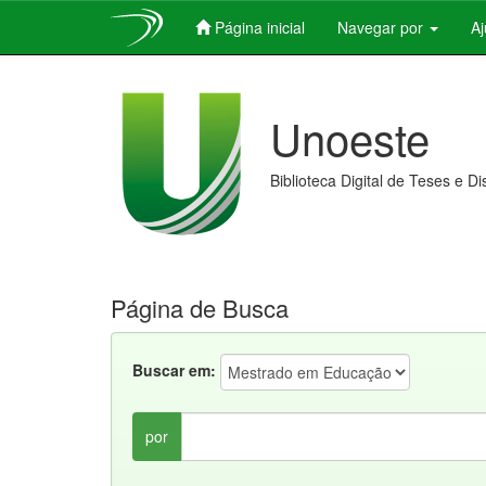
Página inicial
Navegar por
A
Skip
navigation
Unoeste
Biblioteca Digital de Teses e D
Página de Busca
Buscar em:
por