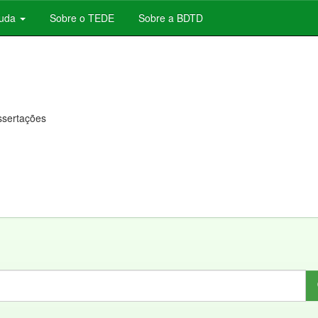
juda
Sobre o TEDE
Sobre a BDTD
issertações