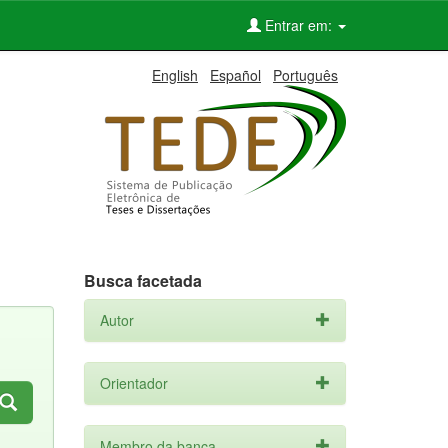
Entrar em:
English
Español
Português
Busca facetada
Autor
Orientador
Membro da banca