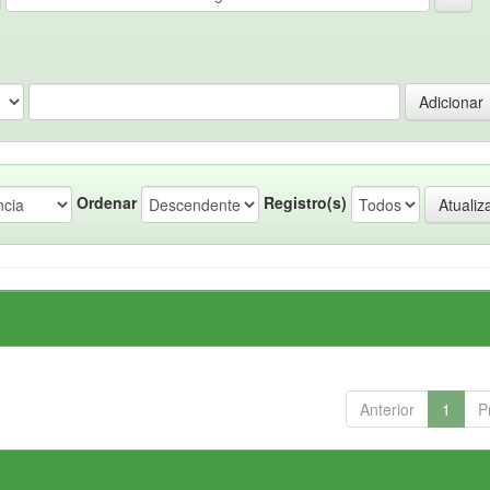
Ordenar
Registro(s)
Anterior
1
P