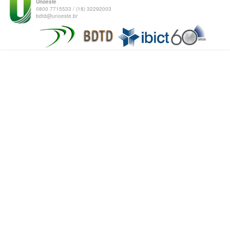
Unoeste
0800 7715533 / (18) 32292003
bdtd@unoeste.br