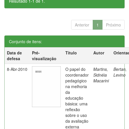
Resultado 1-1 de 1.
Anterior
1
Próximo
Conjunto de itens:
Data de
Pré-
Título
Autor
Orienta
defesa
visualização
8-Abr-2010
O papel do
Martins,
Bertan,
coordenador
Sidnéia
Levino
pedagógico
Macarini
na melhoria
da
educação
básica: uma
reflexão
sobre o uso
da avaliação
externa