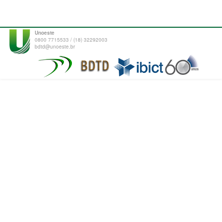
Unoeste
0800 7715533 / (18) 32292003
bdtd@unoeste.br