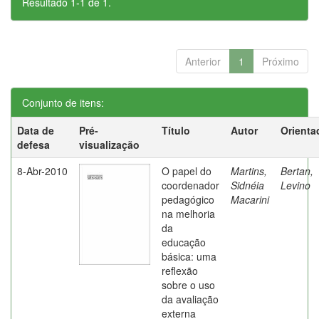
Resultado 1-1 de 1.
Anterior
1
Próximo
Conjunto de itens:
Data de
Pré-
Título
Autor
Orienta
defesa
visualização
8-Abr-2010
O papel do
Martins,
Bertan,
coordenador
Sidnéia
Levino
pedagógico
Macarini
na melhoria
da
educação
básica: uma
reflexão
sobre o uso
da avaliação
externa