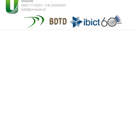
Unoeste
0800 7715533 / (18) 32292003
bdtd@unoeste.br