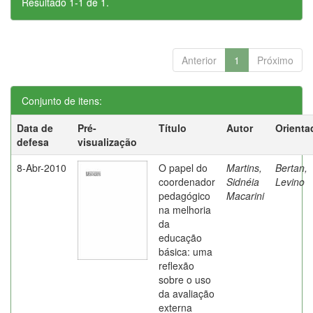
Resultado 1-1 de 1.
Anterior
1
Próximo
Conjunto de itens:
Data de
Pré-
Título
Autor
Orienta
defesa
visualização
8-Abr-2010
O papel do
Martins,
Bertan,
coordenador
Sidnéia
Levino
pedagógico
Macarini
na melhoria
da
educação
básica: uma
reflexão
sobre o uso
da avaliação
externa