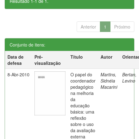
Resultado 1-1 de 1.
Anterior
1
Próximo
Conjunto de itens:
Data de
Pré-
Título
Autor
Orienta
defesa
visualização
8-Abr-2010
O papel do
Martins,
Bertan,
coordenador
Sidnéia
Levino
pedagógico
Macarini
na melhoria
da
educação
básica: uma
reflexão
sobre o uso
da avaliação
externa