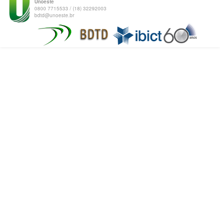
Unoeste
0800 7715533 / (18) 32292003
bdtd@unoeste.br