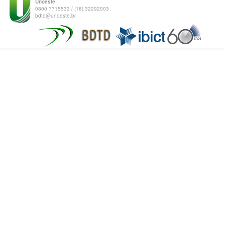
Unoeste
0800 7715533 / (18) 32292003
bdtd@unoeste.br