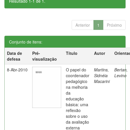
Resultado 1-1 de 1.
Anterior
1
Próximo
Conjunto de itens:
Data de
Pré-
Título
Autor
Orienta
defesa
visualização
8-Abr-2010
O papel do
Martins,
Bertan,
coordenador
Sidnéia
Levino
pedagógico
Macarini
na melhoria
da
educação
básica: uma
reflexão
sobre o uso
da avaliação
externa