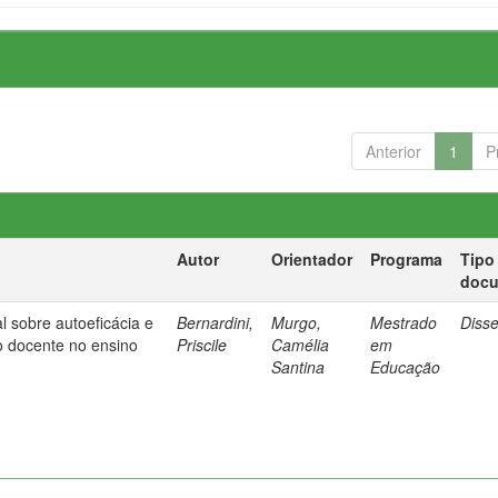
Anterior
1
P
Autor
Orientador
Programa
Tipo
doc
l sobre autoeficácia e
Bernardini,
Murgo,
Mestrado
Diss
o docente no ensino
Priscile
Camélia
em
Santina
Educação