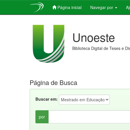
Página inicial
Navegar por
A
Skip
navigation
Unoeste
Biblioteca Digital de Teses e D
Página de Busca
Buscar em:
por