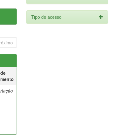
Tipo de acesso
róximo
 de
umento
ertação