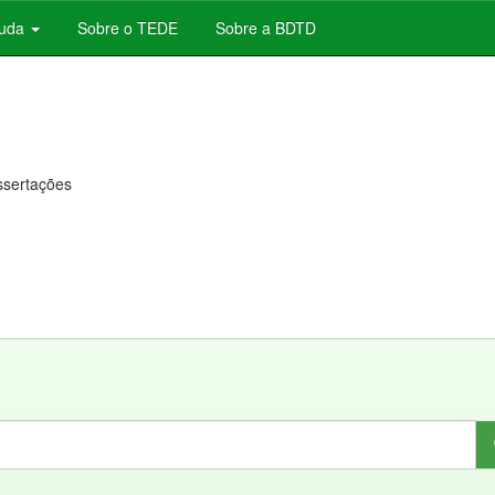
juda
Sobre o TEDE
Sobre a BDTD
issertações