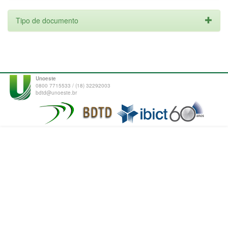
Tipo de documento
Unoeste
0800 7715533 / (18) 32292003
bdtd@unoeste.br