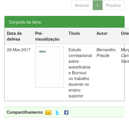
Anterior
1
Próximo
Conjunto de itens:
Data de
Pré-
Título
Autor
Ori
defesa
visualização
29-Mar-2017
Estudo
Bernardini,
Mur
correlacional
Priscile
Cam
sobre
Sant
autoeficácia
e Burnout
no trabalho
docente no
ensino
superior
Compartilhamento