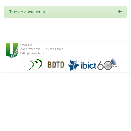
Tipo de documento
Unoeste
0800 7715533 / (18) 32292003
bdtd@unoeste.br