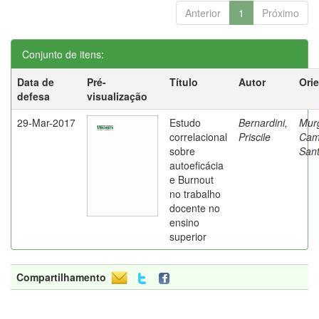
Anterior
1
Próximo
Conjunto de itens:
Data de
Pré-
Título
Autor
Ori
defesa
visualização
29-Mar-2017
Estudo
Bernardini,
Mur
correlacional
Priscile
Cam
sobre
Sant
autoeficácia
e Burnout
no trabalho
docente no
ensino
superior
Compartilhamento