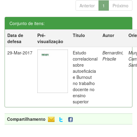
Anterior
1
Próximo
Conjunto de itens:
Data de
Pré-
Título
Autor
Ori
defesa
visualização
29-Mar-2017
Estudo
Bernardini,
Mur
correlacional
Priscile
Cam
sobre
Sant
autoeficácia
e Burnout
no trabalho
docente no
ensino
superior
Compartilhamento