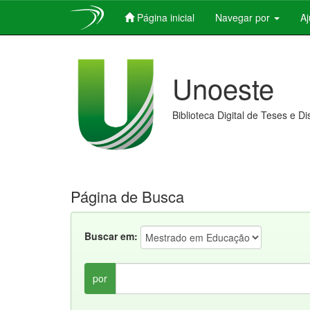
Página inicial
Navegar por
A
Skip
navigation
Unoeste
Biblioteca Digital de Teses e D
Página de Busca
Buscar em:
por