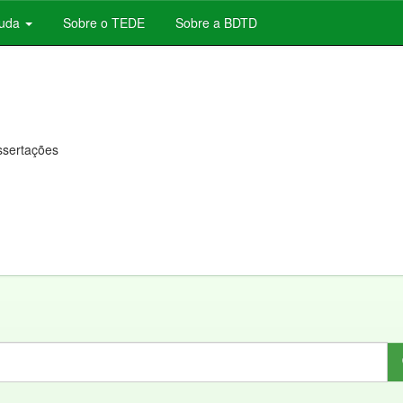
juda
Sobre o TEDE
Sobre a BDTD
issertações