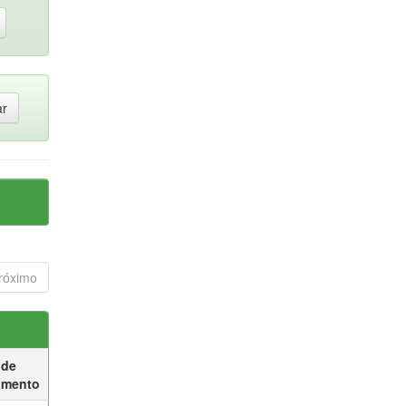
róximo
 de
umento