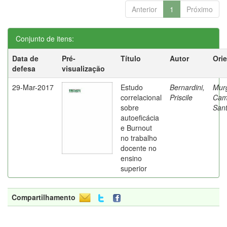
Anterior
1
Próximo
Conjunto de itens:
Data de
Pré-
Título
Autor
Ori
defesa
visualização
29-Mar-2017
Estudo
Bernardini,
Mur
correlacional
Priscile
Cam
sobre
Sant
autoeficácia
e Burnout
no trabalho
docente no
ensino
superior
Compartilhamento