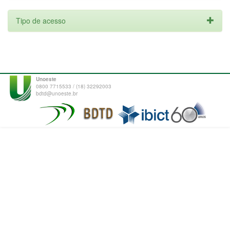
Tipo de acesso
Unoeste
0800 7715533 / (18) 32292003
bdtd@unoeste.br