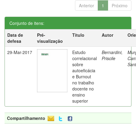
Anterior
1
Próximo
Conjunto de itens:
Data de
Pré-
Título
Autor
Ori
defesa
visualização
29-Mar-2017
Estudo
Bernardini,
Mur
correlacional
Priscile
Cam
sobre
Sant
autoeficácia
e Burnout
no trabalho
docente no
ensino
superior
Compartilhamento