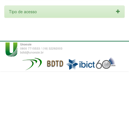
Tipo de acesso
Unoeste
0800 7715533 / (18) 32292003
bdtd@unoeste.br