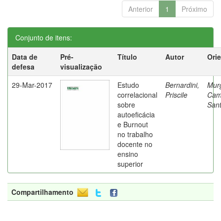
Anterior
1
Próximo
Conjunto de itens:
Data de
Pré-
Título
Autor
Ori
defesa
visualização
29-Mar-2017
Estudo
Bernardini,
Mur
correlacional
Priscile
Cam
sobre
Sant
autoeficácia
e Burnout
no trabalho
docente no
ensino
superior
Compartilhamento