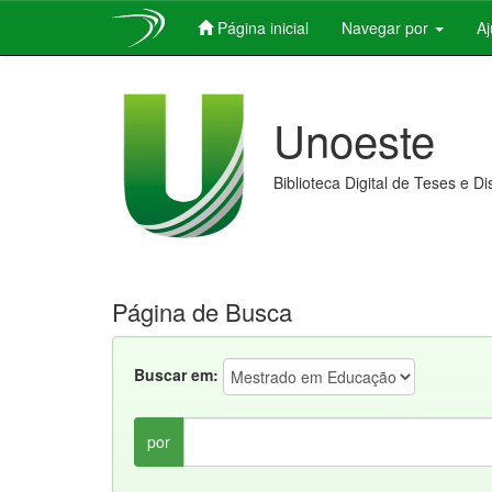
Página inicial
Navegar por
A
Skip
navigation
Unoeste
Biblioteca Digital de Teses e D
Página de Busca
Buscar em:
por