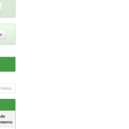
róximo
 de
umento