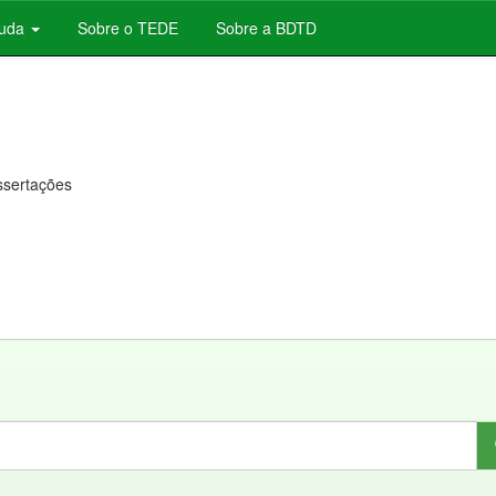
juda
Sobre o TEDE
Sobre a BDTD
issertações