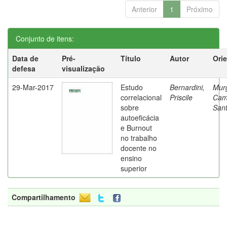
Anterior
1
Próximo
Conjunto de itens:
Data de
Pré-
Título
Autor
Ori
defesa
visualização
29-Mar-2017
Estudo
Bernardini,
Mur
correlacional
Priscile
Cam
sobre
Sant
autoeficácia
e Burnout
no trabalho
docente no
ensino
superior
Compartilhamento