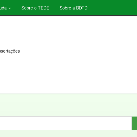
juda
Sobre o TEDE
Sobre a BDTD
issertações