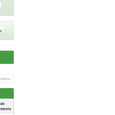
róximo
 de
umento