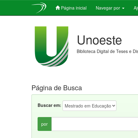
Página inicial
Navegar por
A
Skip
navigation
Unoeste
Biblioteca Digital de Teses e D
Página de Busca
Buscar em:
por