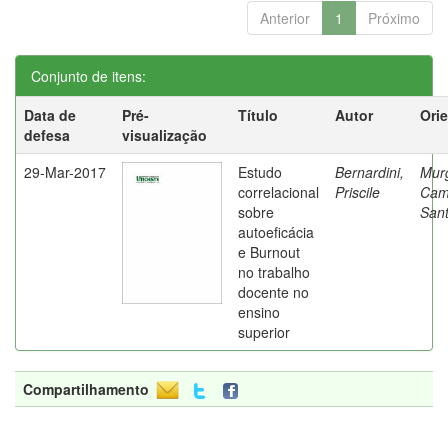
Anterior
1
Próximo
Conjunto de itens:
Data de
Pré-
Título
Autor
Ori
defesa
visualização
29-Mar-2017
Estudo
Bernardini,
Mur
correlacional
Priscile
Cam
sobre
Sant
autoeficácia
e Burnout
no trabalho
docente no
ensino
superior
Compartilhamento