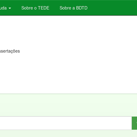
juda
Sobre o TEDE
Sobre a BDTD
issertações