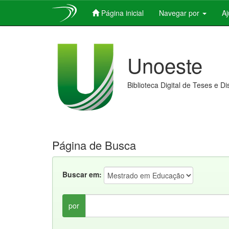
Página inicial
Navegar por
A
Skip
navigation
Unoeste
Biblioteca Digital de Teses e D
Página de Busca
Buscar em:
por