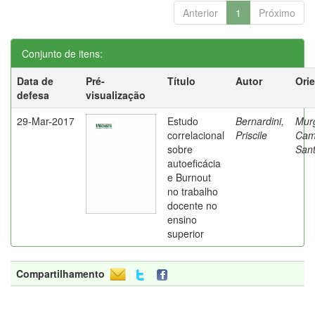
Anterior
1
Próximo
Conjunto de itens:
Data de
Pré-
Título
Autor
Ori
defesa
visualização
29-Mar-2017
Estudo
Bernardini,
Mur
correlacional
Priscile
Cam
sobre
Sant
autoeficácia
e Burnout
no trabalho
docente no
ensino
superior
Compartilhamento