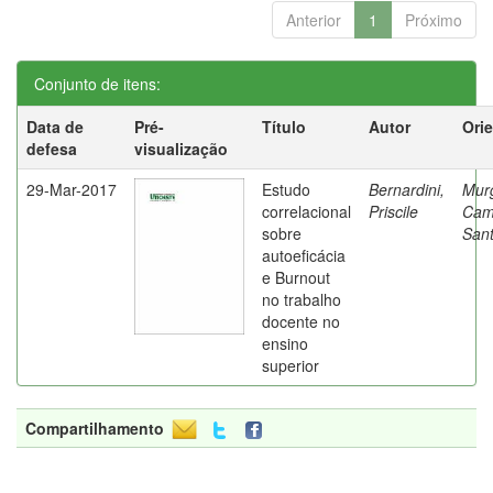
Anterior
1
Próximo
Conjunto de itens:
Data de
Pré-
Título
Autor
Ori
defesa
visualização
29-Mar-2017
Estudo
Bernardini,
Mur
correlacional
Priscile
Cam
sobre
Sant
autoeficácia
e Burnout
no trabalho
docente no
ensino
superior
Compartilhamento