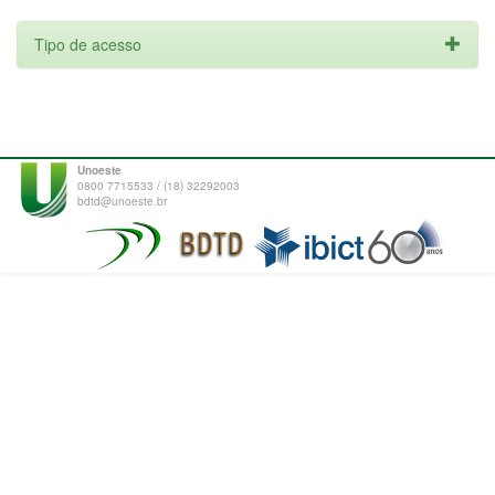
Tipo de acesso
Unoeste
0800 7715533 / (18) 32292003
bdtd@unoeste.br