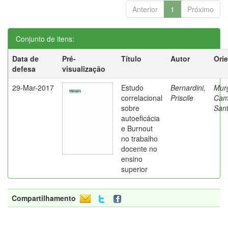
Anterior
1
Próximo
Conjunto de itens:
Data de
Pré-
Título
Autor
Ori
defesa
visualização
29-Mar-2017
Estudo
Bernardini,
Mur
correlacional
Priscile
Cam
sobre
Sant
autoeficácia
e Burnout
no trabalho
docente no
ensino
superior
Compartilhamento