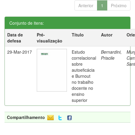
Anterior
1
Próximo
Conjunto de itens:
Data de
Pré-
Título
Autor
Ori
defesa
visualização
29-Mar-2017
Estudo
Bernardini,
Mur
correlacional
Priscile
Cam
sobre
Sant
autoeficácia
e Burnout
no trabalho
docente no
ensino
superior
Compartilhamento