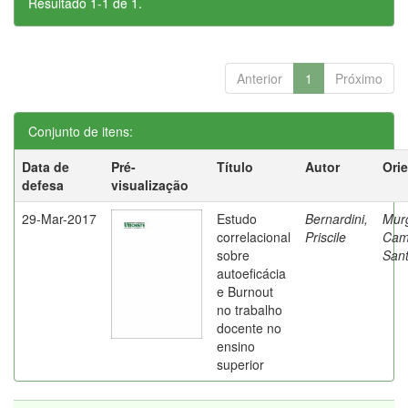
Resultado 1-1 de 1.
Anterior
1
Próximo
Conjunto de itens:
Data de
Pré-
Título
Autor
Ori
defesa
visualização
29-Mar-2017
Estudo
Bernardini,
Mur
correlacional
Priscile
Cam
sobre
Sant
autoeficácia
e Burnout
no trabalho
docente no
ensino
superior