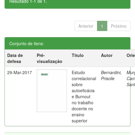
Resultado 1-1 de 1.
Anterior
1
Próximo
Conjunto de itens:
Data de
Pré-
Título
Autor
Ori
defesa
visualização
29-Mar-2017
Estudo
Bernardini,
Mur
correlacional
Priscile
Cam
sobre
Sant
autoeficácia
e Burnout
no trabalho
docente no
ensino
superior