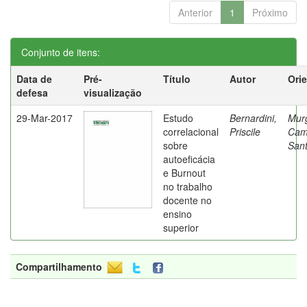
Anterior
1
Próximo
Conjunto de itens:
Data de
Pré-
Título
Autor
Ori
defesa
visualização
29-Mar-2017
Estudo
Bernardini,
Mur
correlacional
Priscile
Cam
sobre
Sant
autoeficácia
e Burnout
no trabalho
docente no
ensino
superior
Compartilhamento