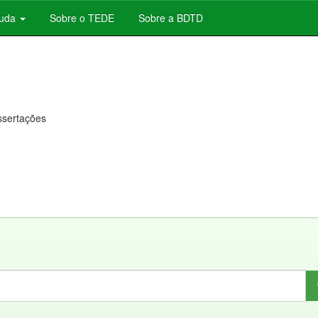
juda
Sobre o TEDE
Sobre a BDTD
issertações