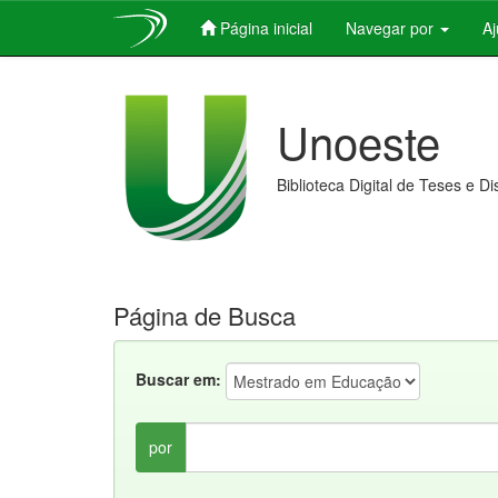
Página inicial
Navegar por
A
Skip
navigation
Unoeste
Biblioteca Digital de Teses e D
Página de Busca
Buscar em:
por