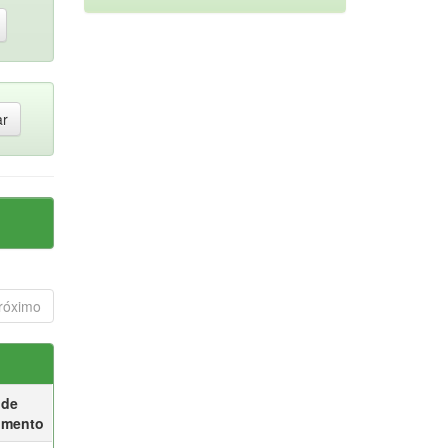
róximo
 de
umento