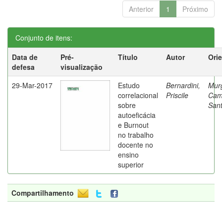
Anterior
1
Próximo
Conjunto de itens:
Data de
Pré-
Título
Autor
Ori
defesa
visualização
29-Mar-2017
Estudo
Bernardini,
Mur
correlacional
Priscile
Cam
sobre
Sant
autoeficácia
e Burnout
no trabalho
docente no
ensino
superior
Compartilhamento